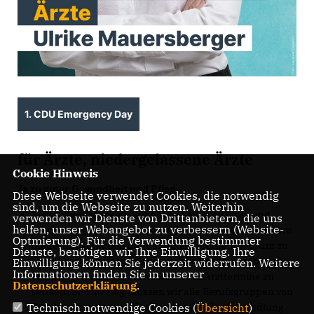
1. CDU Emergency Day
für Ärzte, niedergelassene Ärzte
Cookie Hinweis
Ja zu guter Gesundheit und Pflege
Diese Webseite verwendet Cookies, die notwendig
sind, um die Webseite zu nutzen. Weiterhin
Versorgung stärken.
Wir entwickeln die Haus- und
verwenden wir Dienste von Drittanbietern, die uns
helfen, unser Webangebot zu verbessern (Website-
Kinderarztpraxen innovativ weiter. Sie soll eine stärkere
Optmierung). Für die Verwendung bestimmter
Steuerungsfunktion der Patienten übernehmen, um zu
Dienste, benötigen wir Ihre Einwilligung. Ihre
einer besseren Koordination der Behandlungsabläufe
Einwilligung können Sie jederzeit widerrufen. Weitere
Informationen finden Sie in unserer
beizutragen und die Wartezeiten auf Arzttermine zu
Datenschutzerklärung
.
senken. Gleichzeitig müssen wir alle Berufsgruppen von
Bürokratie entlasten. Es gilt mehr Zeit für Behandlung
Technisch notwendige Cookies (
Übersicht
)