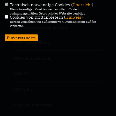
Technisch notwendige Cookies (
Übersicht
)
Die notwendigen Cookies werden allein für den
ordnungsgemäßen Gebrauch der Webseite benötigt.
Cookies von Drittanbietern (
Hinweis
)
IMPRESSUM
DATENSCHUTZ
KONTAKT
Derzeit verzichten wir auf Scripte von Drittanbietern auf der
Webseite.
CDU Kreisverband Barnim
Einverstanden
CDU Brandenburg
CDU Deutschlands
CDU TV
CDU plus
CDU im Bundestag